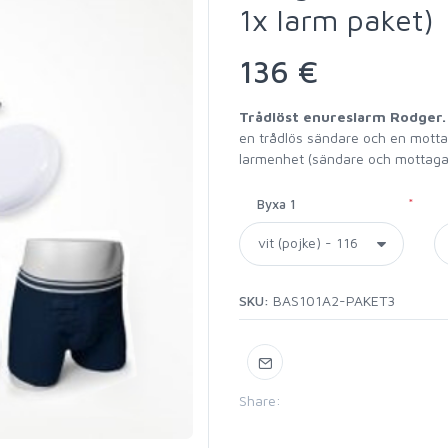
1x larm paket)
136 €
Trådlöst enureslarm Rodger.
en trådlös sändare och en motta
larmenhet (sändare och mottagare
*
Byxa 1
SKU:
BAS101A2-PAKET3
Share: