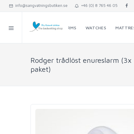
info@sangvatningsbutiken.se
+46 (0) 8 765 46 05
ENURESIS ALARMS
WATCHES
MATTRE
Rodger trådlöst enureslarm (3x
paket)