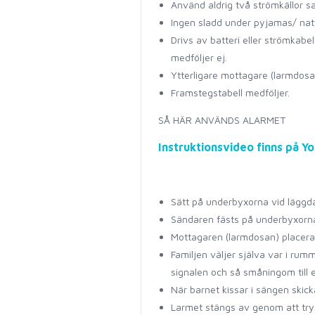
Använd aldrig två strömkällor sa
Ingen sladd under pyjamas/ natt
Drivs av batteri eller strömkabe
medföljer ej.
Ytterligare mottagare (larmdosa)
Framstegstabell medföljer.
SÅ HÄR ANVÄNDS ALARMET
Instruktionsvideo finns på Y
Sätt på underbyxorna vid läggd
Sändaren fästs på underbyxorn
Mottagaren (larmdosan) placeras
Familjen väljer själva var i rumm
signalen och så småningom till en
När barnet kissar i sängen skic
Larmet stängs av genom att tryc