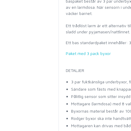
baspaket består av 3 par underbyxo
av en larmdosa. När sensorn i unde
väcker barnet.
Ett trådlöst larm är ett alternativ 
sladd under pyjamasen/nattlinnet.
Ett bas standardpaket innehåller: 
Paket med 3 pack byxor
DETALJER
3 par fuktkänsliga underbyxor, fi
Sändare som fästs med knappar
Pålitlig sensor som sitter insyd
Mottagare (larmdosa) med 8 valb
Byxornas material består av 100
Rodger byxor ska inte handtvät
Mottagaren kan drivas med både 