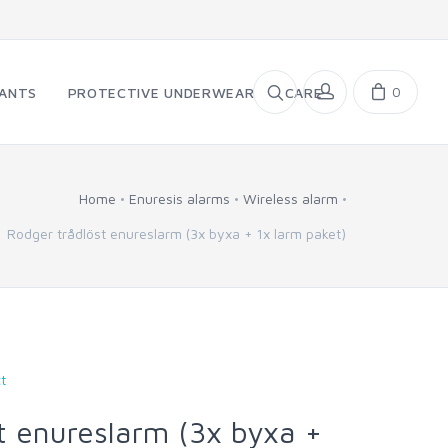
0
PANTS
PROTECTIVE UNDERWEAR
CARE
Home
Enuresis alarms
Wireless alarm
Rodger trådlöst enureslarm (3x byxa + 1x larm paket)
t
t enureslarm (3x byxa +