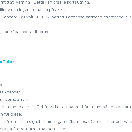
mtidigt, Varning ! Detta kan orsaka kortslutning.
linne och ingen larmdosa på axeln.
l. Sändare 1x3 volt CR2032-batteri. Larmdosa antingen strömkabel eller
 kan köpas extra till larmet.
ouTube
ags.
as knappar.
 i barnets rum.
et larmet placeras. Det är viktigt att barnet hör larmet så det kan lära 
 full blåsa.
kar sändaren en signal till mottagaren (larmdosan) som larmar och väck
ka på återställningsknappen 'reset'.