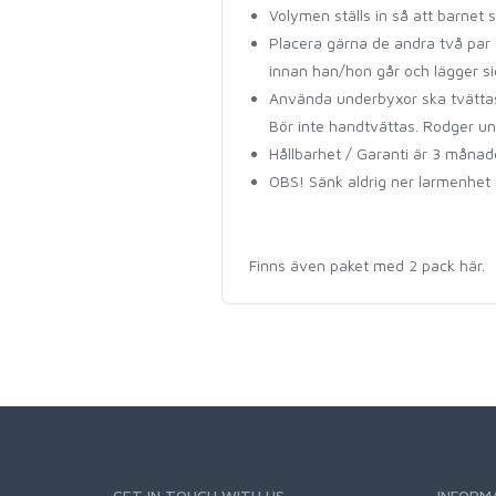
Volymen ställs in så att barnet
Placera gärna de andra två par 
innan han/hon går och lägger si
Använda underbyxor ska tvättas 
Bör inte handtvättas. Rodger un
Hållbarhet / Garanti är 3 måna
OBS! Sänk aldrig ner larmenhet e
Finns även paket med 2 pack här.
GET IN TOUCH WITH US
INFORM