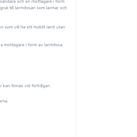
n sändare och en mottagare i form
ignal till larmdosan som larmar och
en som vill ha ett mobilt larm utan
1 x mottagare i form av larmdosa.
r kan finnas vid förfrågan.
arna.