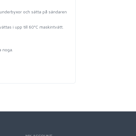
a underbyxor och sätta på sändaren
ttas i upp till 60°C maskintvätt.
a noga.
MY ACCOUNT