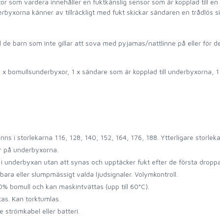
r som vardera innehåller en fuktkänslig sensor som är kopplad till e
rbyxorna känner av tillräckligt med fukt skickar sändaren en trådlös s
till de barn som inte gillar att sova med pyjamas/nattlinne på eller för d
3 x bomullsunderbyxor, 1 x sändare som är kopplad till underbyxorna, 
nns i storlekarna 116, 128, 140, 152, 164, 176, 188. Ytterligare storleka
 på underbyxorna.
d i underbyxan utan att synas och upptäcker fukt efter de första dropp
ara eller slumpmässigt valda ljudsignaler. Volymkontroll.
% bomull och kan maskintvättas (upp till 60°C).
tas. Kan torktumlas.
strömkabel eller batteri.