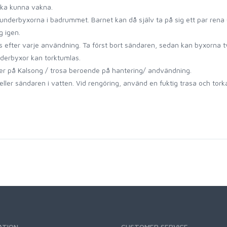
 ska kunna vakna.
underbyxorna i badrummet. Barnet kan då själv ta på sig ett par ren
g igen.
efter varje användning. Ta först bort sändaren, sedan kan byxorna tvä
derbyxor kan torktumlas.
der på Kalsong / trosa beroende på hantering/ andvändning.
ller sändaren i vatten. Vid rengöring, använd en fuktig trasa och tork
ATION
CUSTOMER SERVICE